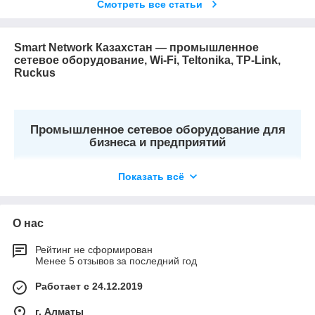
Смотреть все статьи
Smart Network Казахстан — промышленное
сетевое оборудование, Wi-Fi, Teltonika, TP-Link,
Ruckus
Промышленное сетевое оборудование для
бизнеса и предприятий
Показать всё
Smart Network
— поставщик профессионального сетевого
оборудования в Казахстане.
О нас
Мы предлагаем решения для построения корпоративных и
промышленных сетей передачи данных, Wi-Fi, LTE/5G и IoT.
Рейтинг не сформирован
Менее 5 отзывов за последний год
В каталоге представлены:
маршрутизаторы Teltonika;
Работает с 24.12.2019
точки доступа TP-Link Omada;
г. Алматы