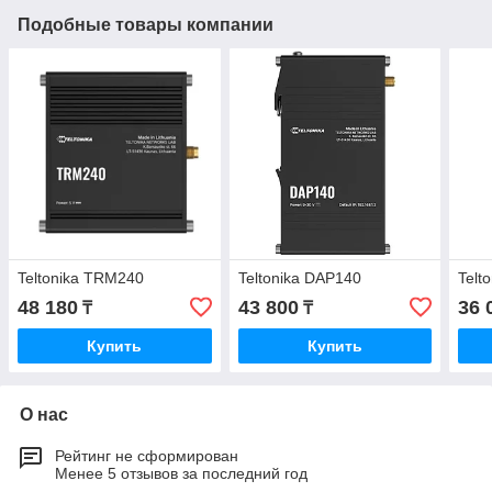
Подобные товары компании
Teltonika TRM240
Teltonika DAP140
Telt
48 180
43 800
36 
₸
₸
Купить
Купить
О нас
Рейтинг не сформирован
Менее 5 отзывов за последний год