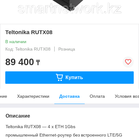
Teltonika RUTX08
В наличии
Код: Teltonika RUTX08
Розница
89 400
₸
Купить
ние
Характеристики
Доставка
Оплата
Условия во
Описание
Teltonika RUTX08 — 4 x ETH 1Gbs
промышленный Ethernet-роутер без встроенного LTE/5G