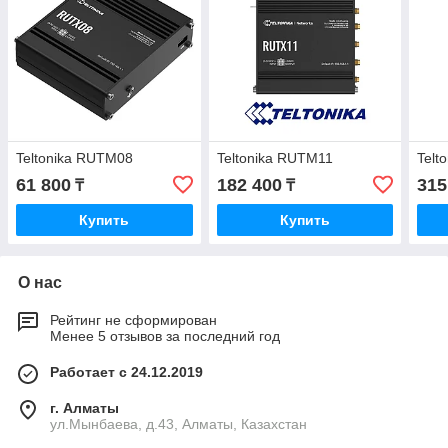
Teltonika RUTM08
Teltonika RUTM11
Telt
61 800
182 400
315
₸
₸
Купить
Купить
О нас
Рейтинг не сформирован
Менее 5 отзывов за последний год
Работает с 24.12.2019
г. Алматы
ул.Мынбаева, д.43, Алматы, Казахстан