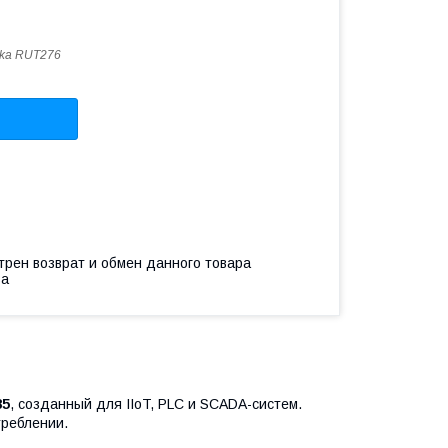
ika RUT276
трен возврат и обмен данного товара
ва
85
, созданный для IIoT, PLC и SCADA-систем.
треблении.