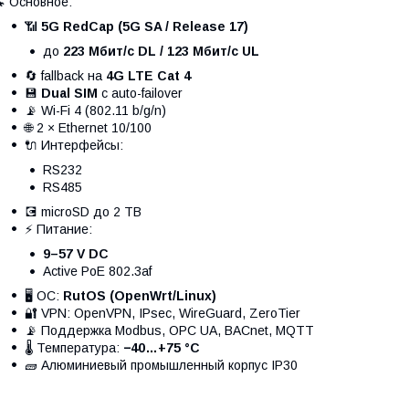
 Основное:
📶
5G RedCap (5G SA / Release 17)
до
223 Мбит/с DL / 123 Мбит/с UL
🔄 fallback на
4G LTE Cat 4
💾
Dual SIM
с auto-failover
📡 Wi-Fi 4 (802.11 b/g/n)
🌐 2 × Ethernet 10/100
🔌 Интерфейсы:
RS232
RS485
💽 microSD до 2 TB
⚡ Питание:
9–57 V DC
Active PoE 802.3af
🖥 ОС:
RutOS (OpenWrt/Linux)
🔐 VPN: OpenVPN, IPsec, WireGuard, ZeroTier
📡 Поддержка Modbus, OPC UA, BACnet, MQTT
🌡 Температура:
−40…+75 °C
🧱 Алюминиевый промышленный корпус IP30