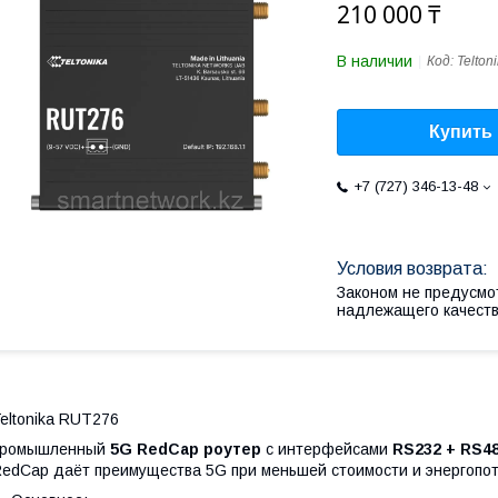
210 000 ₸
В наличии
Код:
Telton
Купить
+7 (727) 346-13-48
Законом не предусмо
надлежащего качест
eltonika RUT276
промышленный
5G RedCap роутер
с интерфейсами
RS232 + RS4
edCap даёт преимущества 5G при меньшей стоимости и энергопо