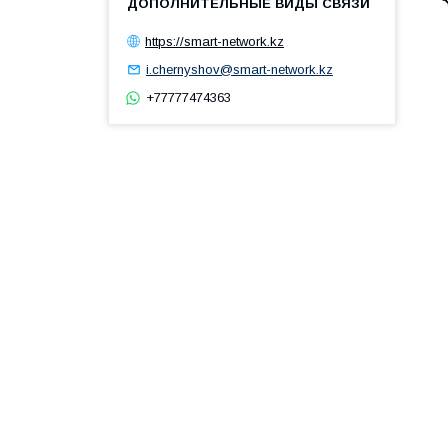

https://smart-network.kz
i.chernyshov@smart-network.kz
+77777474363