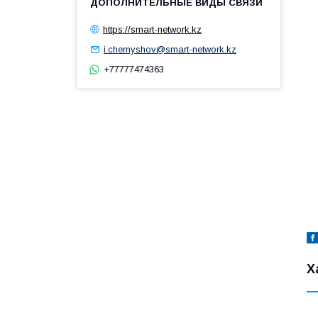
https://smart-network.kz
i.chernyshov@smart-network.kz
+77777474363
Х