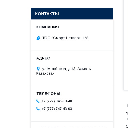
КОНТАКТЫ
ТОО "Смарт Нетворк ЦА"
ул.Мынбаева, д.43, Алматы,
Казахстан
+7 (727) 346-13-48
T
+7 (777) 747-43-63
п
О