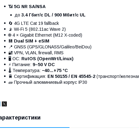
📶
5G NR SA/NSA
до
3.4 Гбит/с DL / 900 Мбит/с UL
🔄 4G LTE Cat 19 fallback
📡 Wi-Fi 5 (802.11ac Wave 2)
🌐 4 × Gigabit Ethernet (M12 X-coded)
💾
Dual SIM + eSIM
📍 GNSS (GPS/GLONASS/Galileo/BeiDou)
🔐 VPN, VLAN, firewall, RMS
🖥 ОС:
RutOS (OpenWrt/Linux)
⚡ Питание:
9–50 V DC
🌡 Температура:
−40…+75 °C
🚆 Сертификация:
EN 50155 / EN 45545-2
(транспорт/железна
🧱 Прочный алюминиевый корпус IP30
арактеристики