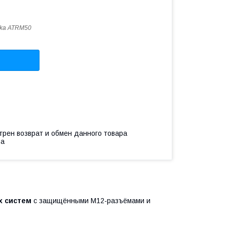
nika ATRM50
трен возврат и обмен данного товара
ва
х систем
с защищёнными M12-разъёмами и