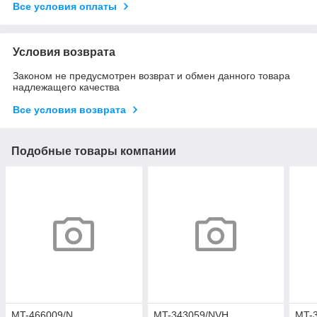
Все условия оплаты
Условия возврата
Законом не предусмотрен возврат и обмен данного товара
надлежащего качества
Все условия возврата
Подобные товары компании
MT-466009/N
MT-343059/NVH
MT-