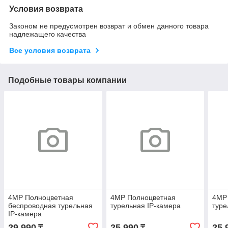
Условия возврата
Законом не предусмотрен возврат и обмен данного товара
надлежащего качества
Все условия возврата
Подобные товары компании
4MP Полноцветная
4MP Полноцветная
4MP
беспроводная турельная
турельная IP-камера
туре
IP-камера
29 990
25 990
25 
₸
₸