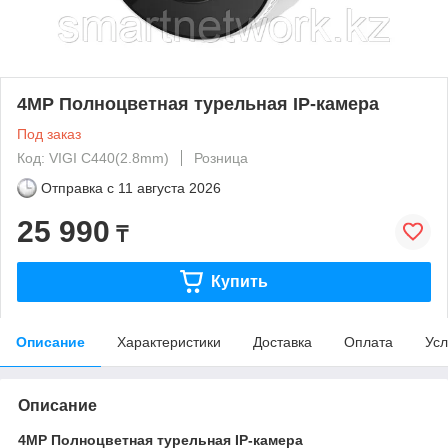
4MP Полноцветная турельная IP-камера
Под заказ
Код: VIGI C440(2.8mm)
Розница
Отправка с
11 августа 2026
25 990
₸
Купить
Описание
Характеристики
Доставка
Оплата
Усл
Описание
4MP Полноцветная турельная IP-камера