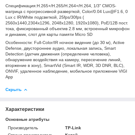
Спецификация:H.265+/H.265/H.264+/H.264, 1/3" CMOS-
матрица с прогрессивной разверткой, Color/0.04 Lux@F1.6, 0
Lux с IR/White подсветкой, 25fps/30fps (
2560x1440,2304x1296, 2048x1280, 1920x1080), PoE/12В пост.
тока, фиксированный объектив 2.8 мм, встроенный микрофон
и динамик, слот для карты памяти Micro SD
Особенности: Full-Color/IR ночное видение (до 30 м), Active
Defense, двустороннее аудио, локальная запись, Smart
Detection (датчик движения (определение человека),
обнаружение воздействия на камеру, пересечение линий,
вторжение в зону), SmartVid (Smart IR, WDR, 3D DNR, BLC),
ONVIF, удаленное наблюдение, мобильное приложение VIGI
App
Скрыть
Характеристики
Основные атрибуты
Производитель
TP-Link
Страна производитель
Китай