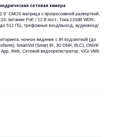
индрическая сетевая камера
/2.9’’ CMOS-матрица с прогрессивной разверткой,
IK10, питание PoE / 12 В пост. Тока,120dB WDR,
(до 512 ГБ), трефожные вход/выход, аудиовход/
ниторинга, ночное видение с IR-подсветкой (до
биля), SmartVid (Smart IR, 3D DNR, BLC), ONVIF
I App, Web, Сетевой видеорегистратор, VIGI VMS