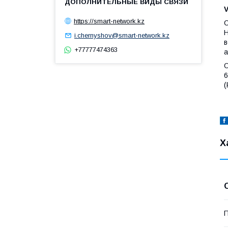
https://smart-network.kz
С
H
i.chernyshov@smart-network.kz
в
+77777474363
О
6
(
Х
П