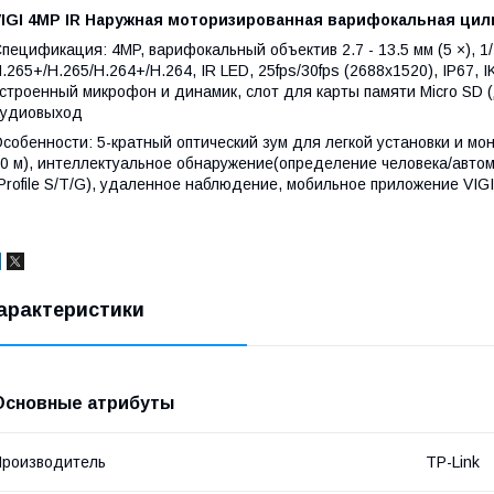
VIGI 4MP IR Наружная моторизированная варифокальная цил
пецификация: 4MP, варифокальный объектив 2.7 - 13.5 мм (5 ×), 1
.265+/H.265/H.264+/H.264, IR LED, 25fps/30fps (2688x1520), IP67, 
строенный микрофон и динамик, слот для карты памяти Micro SD 
аудиовыход
собенности: 5-кратный оптический зум для легкой установки и мо
0 м), интеллектуальное обнаружение(определение человека/автомо
Profile S/T/G), удаленное наблюдение, мобильное приложение VIG
арактеристики
Основные атрибуты
роизводитель
TP-Link