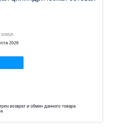
t S345ZI
уста 2026
трен возврат и обмен данного товара
ва