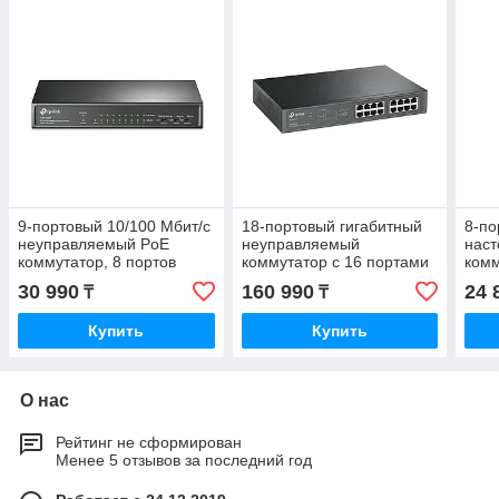
9-портовый 10/100 Мбит/с
18-портовый гигабитный
8-по
неуправляемый PoE
неуправляемый
нас
коммутатор, 8 портов
коммутатор с 16 портами
комм
PoE+, IEEE 802.3af/at,
PoE+, 18 портов RJ45
RJ45
30 990
160 990
24 
₸
₸
бюджет PoE 65 Вт,
10/100/1000 Мбит/с + 2
порт
Купить
Купить
О нас
Рейтинг не сформирован
Менее 5 отзывов за последний год