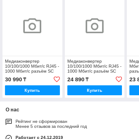
Медиаконвертер
Медиаконвертер
Меди
10/100/1000 Мбит/с RJ45 -
10/100/1000 Мбит/с RJ45 -
Мбит
1000 Мбит/с разъём SC
1000 Мбит/с разъём SC
раз
(одномодовый
(многомодовый
опто
30 990
24 890
23 
₸
₸
оптоволоконный кабель),
оптоволоконный кабель),
Купить
Купить
О нас
Рейтинг не сформирован
Менее 5 отзывов за последний год
Работает с 24.12.2019