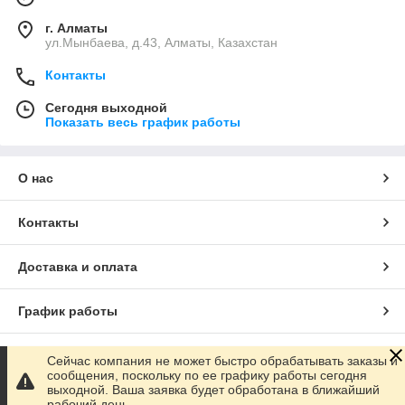
г. Алматы
ул.Мынбаева, д.43, Алматы, Казахстан
Контакты
Сегодня выходной
Показать весь график работы
О нас
Контакты
Доставка и оплата
График работы
Полная версия сайта
Сейчас компания не может быстро обрабатывать заказы и
сообщения, поскольку по ее графику работы сегодня
выходной. Ваша заявка будет обработана в ближайший
Сайт создан на маркетплейсе
Satu.kz
рабочий день.