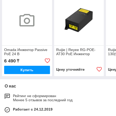
Omada Инжектор Passive
Ruijie | Reyee RG-POE-
Ruij
PoE 24 В
AT30 PoE Инжектор
130(
6 490
₸
Цену уточняйте
Цен
Купить
О нас
Рейтинг не сформирован
Менее 5 отзывов за последний год
Работает с 24.12.2019