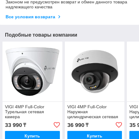
Законом не предусмотрен возврат и обмен данного товара
надлежащего качества
Все условия возврата
Подобные товары компании
VIGI 4MP Full-Color
VIGI 4MP Full-Color
VIGI
Турельная сетевая
Наружная
Нар
камера
цилиндрическая сетевая
цили
камера
кам
33 990
36 990
35 
₸
₸
Купить
Купить