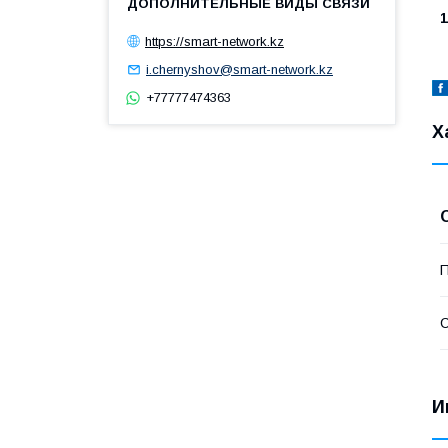
1
https://smart-network.kz
i.chernyshov@smart-network.kz
+77777474363
Х
П
С
И