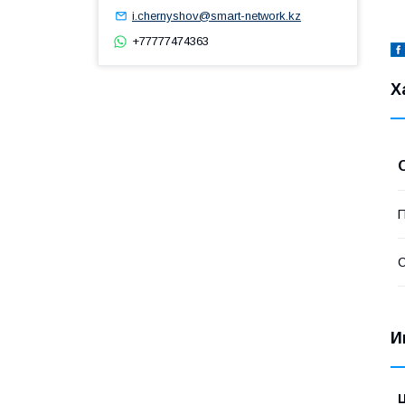
i.chernyshov@smart-network.kz
+77777474363
Х
П
С
И