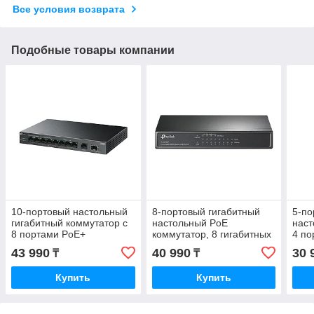
Все условия возврата
Подобные товары компании
10-портовый настольный
8-портовый гигабитный
5-по
гигабитный коммутатор с
настольный PoE
наст
8 портами PoE+
коммутатор, 8 гигабитных
4 по
портов RJ45 + 4 порта
гига
43 990
40 990
30 
₸
₸
PoE, IEEE 802.3af, бюджет
порт
порт
Купить
Купить