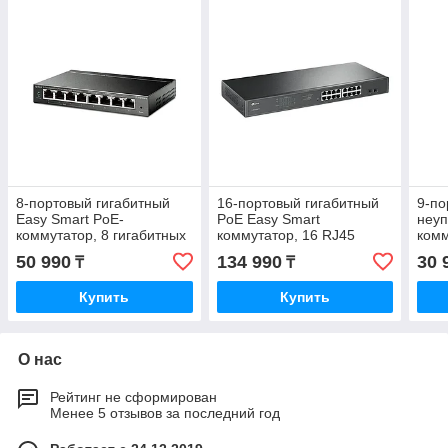
8-портовый гигабитный
16-портовый гигабитный
9-по
Easy Smart PoE-
PoE Easy Smart
неу
коммутатор, 8 гигабитных
коммутатор, 16 RJ45
комм
портов RJ45, 4 порта с
портов 10/100/1000Мбит/
PoE+
50 990
134 990
30 
₸
₸
поддержкой PoE,
с, поддержка 802.3af/at
бюдж
поддержка
PoE
Купить
Купить
О нас
Рейтинг не сформирован
Менее 5 отзывов за последний год