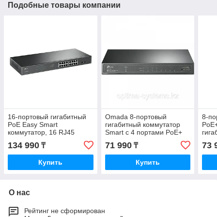
Подобные товары компании
16-портовый гигабитный
Omada 8-портовый
8-по
PoE Easy Smart
гигабитный коммутатор
PoE+
коммутатор, 16 RJ45
Smart с 4 портами PoE+
гига
портов 10/100/1000Мбит/
порт
134 990
71 990
73 
₸
₸
с, поддержка 802.3af/at
PoE+
PoE
Купить
Купить
О нас
Рейтинг не сформирован