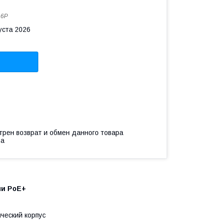
16P
уста 2026
трен возврат и обмен данного товара
ва
ми PoE+
ческий корпус