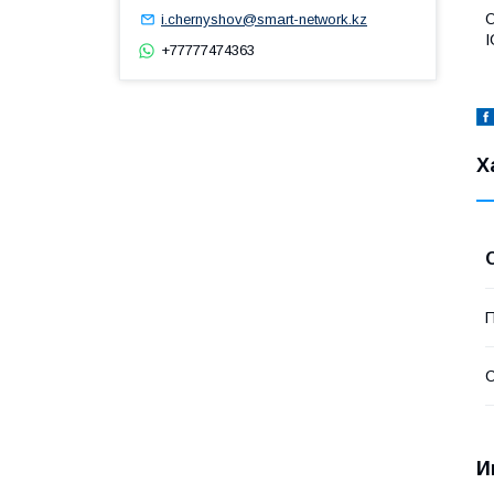
О
i.chernyshov@smart-network.kz
I
+77777474363
Х
П
С
И