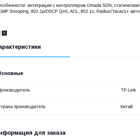
собенности: интеграция с контроллером Omada SDN, статическа
GMP Snooping, 802.1p/DSCP QoS, ACL, 802.1x, Radius/Tacacs+ автор
арактеристики
Основные
роизводитель
TP-Link
трана производитель
Китай
нформация для заказа