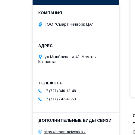
ТОО "Смарт Нетворк ЦА"
ул.Мынбаева, д.43, Алматы,
Казахстан
+7 (727) 346-13-48
+7 (777) 747-43-63
П
https://smart-network.kz
С