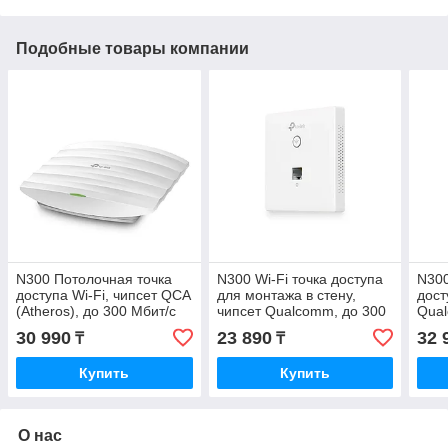
Подобные товары компании
N300 Потолочная точка
N300 Wi-Fi точка доступа
N300
доступа Wi-Fi, чипсет QCA
для монтажа в стену,
дост
(Atheros), до 300 Мбит/с
чипсет Qualcomm, до 300
Qual
на 2,4 ГГц, поддержка
Мбит/с на 2,4 ГГц,
на 2
30 990
23 890
32 
₸
₸
стандартов
поддержка стандартов
порт
Купить
Купить
О нас