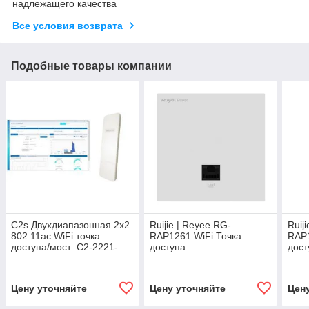
надлежащего качества
Все условия возврата
Подобные товары компании
C2s Двухдиапазонная 2x2
Ruijie | Reyee RG-
Ruij
802.11ac WiFi точка
RAP1261 WiFi Точка
RAP1
доступа/мост_C2-2221-
доступа
дост
000
Цену уточняйте
Цену уточняйте
Цен