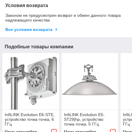
Условия возврата
Законом не предусмотрен возврат и обмен данного товара
надлежащего качества
Все условия возврата
Подобные товары компании
InfiLINK Evolution E6-STE,
InfiLINK Evolution E5-
Infi
устройство точка-точка, 6
ST29|hp, устройство
устр
ГГц
точка-точка, 5 ГГц
ГГц
Цену уточняйте
Цену уточняйте
Цен