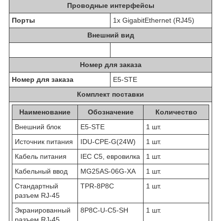
Проводные интерфейсы
Порты
1x GigabitEthernet (RJ45)
Внешний вид
Номер для заказа
Номер для заказа
E5-STE
Комплект поставки
Наименование
Обозначение
Количество
Внешний блок
E5-STE
1 шт.
Источник питания
IDU-CPE-G(24W)
1 шт.
Кабель питания
IEC C5, евровилка
1 шт.
Кабельный ввод
MG25AS-06G-XA
1 шт.
Стандартный
TPR-8P8C
1 шт.
разъем RJ-45
Экранированный
8P8C-U-C5-SH
1 шт.
разъем RJ-45