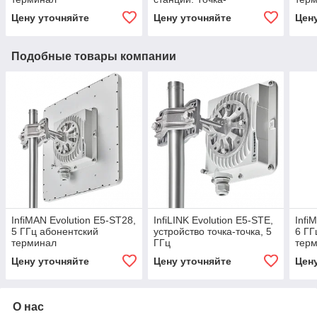
многоточка
Цену уточняйте
Цену уточняйте
Цен
Подобные товары компании
InfiMAN Evolution E5-ST28,
InfiLINK Evolution E5-STE,
Infi
5 ГГц абонентский
устройство точка-точка, 5
6 ГГ
терминал
ГГц
тер
Цену уточняйте
Цену уточняйте
Цен
О нас