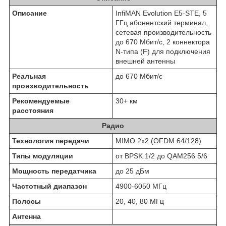
Описание
InfiMAN Evolution E5-STE, 5
ГГц абонентский терминал,
сетевая производительность
до 670 Мбит/с, 2 коннектора
N-типа (F) для подключения
внешней антенны
Реальная
до 670 Мбит/с
производительность
Рекомендуемые
30+ км
расстояния
Радио
Технология передачи
MIMO 2x2 (OFDM 64/128)
Типы модуляции
от BPSK 1/2 до QAM256 5/6
Мощность передатчика
до 25 дБм
Частотный диапазон
4900-6050 MГц
Полосы
20, 40, 80 МГц
Антенна