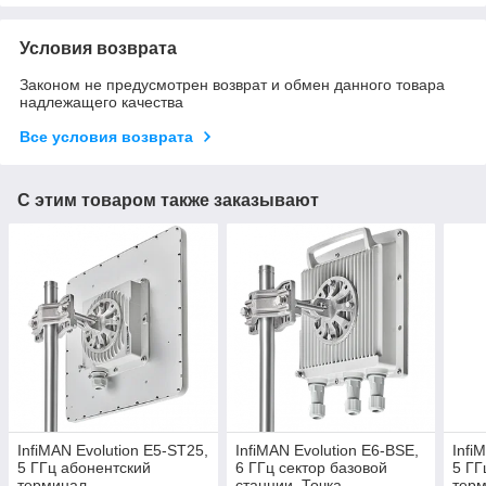
Условия возврата
Законом не предусмотрен возврат и обмен данного товара
надлежащего качества
Все условия возврата
С этим товаром также заказывают
InfiMAN Evolution E5-ST25,
InfiMAN Evolution E6-BSE,
Infi
5 ГГц абонентский
6 ГГц сектор базовой
5 ГГ
терминал
станции. Точка-
тер