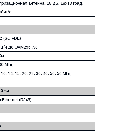
яризационная антенна, 18 дБ, 18x18 град.
Мбит/с
2 (SC-FDE)
 1/4 до QAM256 7/8
Бм
00 MГц
, 10, 14, 15, 20, 28, 30, 40, 50, 56 МГц
ейсы
itEthernet (RJ45)
а