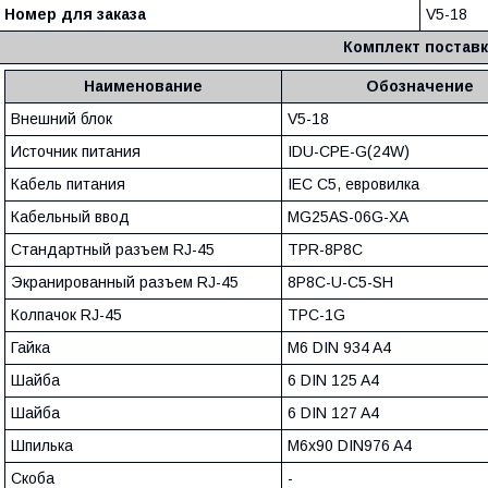
Номер для заказа
V5-18
Комплект постав
Наименование
Обозначение
Внешний блок
V5-18
Источник питания
IDU-CPE-G(24W)
Кабель питания
IEC C5, евровилка
Кабельный ввод
MG25AS-06G-XA
Стандартный разъем RJ-45
TPR-8P8C
Экранированный разъем RJ-45
8P8C-U-C5-SH
Колпачок RJ-45
TPC-1G
Гайка
M6 DIN 934 A4
Шайба
6 DIN 125 A4
Шайба
6 DIN 127 A4
Шпилька
M6x90 DIN976 A4
Скоба
-