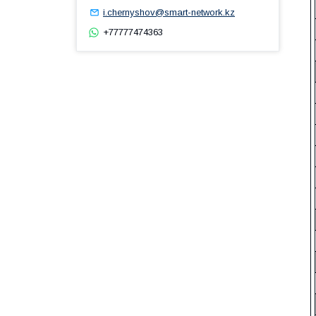
i.chernyshov@smart-network.kz
+77777474363