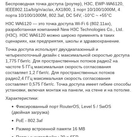
Беспроводная точка доступа (роутер), H3C, EWP-WA6120,
IEEE802.11a/b/g/n/ac/ax, AX1800, 1 порт 10/100/1000М, 4
порта 10/100/1000М, 802.3af, DC 54V, -10°C ~ +55°C
H3C WA6120 — это точка доступа Wi-Fi 6 (802.11ax),
разработанная компанией New H3C Technologies Co., Ltd.
(H3C). H3C WA6120 можно широко применять в таких
сценариях, как предприятия, школы и здравоохранение.
Точка доступа использует двухдиапазонный и
четырехпоточный дизайн с максимальной скоростью доступа
1,775 Гбит/с. Для пространственных потоков радио2 на
частоте 5 ГГц максимальная скорость согласования
составляет 1,2 Гбит/с. Для пространственных потоков
радио2,4 ГГц максимальная скорость согласования
составляет 0,575 Гбит/с. Точка доступа имеет гибкие способы
установки, включая монтаж на панели, на стене и на потолке.
Характеристики:
Фиксированный порт RouterOS, Level 5 / SwOS
(двойная загрузка)
PoE - 802.3af
Размер встроенной памяти 16 MB
Порты и интерфейсы 20 × SFP