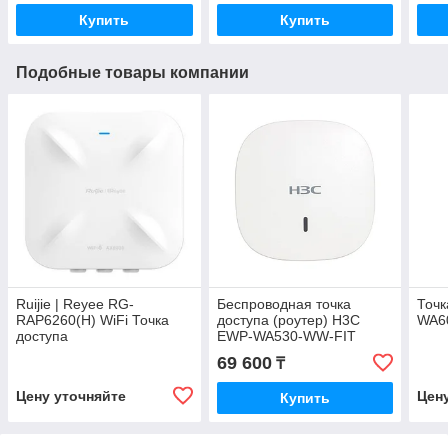
Купить
Купить
Подобные товары компании
Ruijie | Reyee RG-
Беспроводная точка
Точк
RAP6260(H) WiFi Точка
доступа (роутер) H3C
WA6
доступа
EWP-WA530-WW-FIT
69 600
₸
Цену уточняйте
Цен
Купить