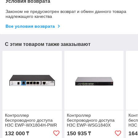
Условия возврата
Законом не предусмотрен возврат и обмен данного товара
надлежащего качества
Все условия возврата
С этим товаром также заказывают
Контроллер
Контроллер
Кон
беспроводного доступа
беспроводного доступа
бесп
H3C EWP-WX1804H-PWR
H3C EWP-WSG1840X
H3C
PW
132 000
150 935
164
₸
₸