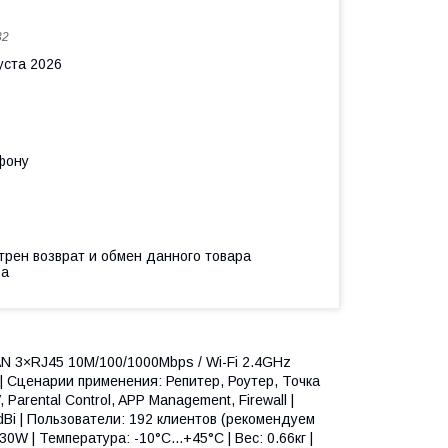
32
уста 2026
фону
трен возврат и обмен данного товара
ва
AN 3×RJ45 10M/100/1000Mbps / Wi-Fi 2.4GHz
| Сценарии применения: Репитер, Роутер, Точка
Parental Control, APP Management, Firewall |
Bi | Пользователи: 192 клиентов (рекомендуем
W | Температура: -10°C...+45°C | Вес: 0.66кг |