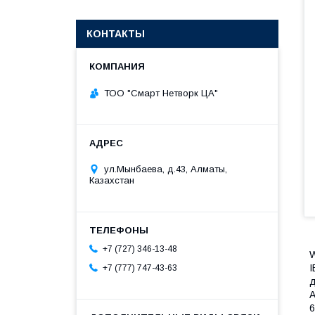
КОНТАКТЫ
ТОО "Смарт Нетворк ЦА"
ул.Мынбаева, д.43, Алматы,
Казахстан
+7 (727) 346-13-48
W
I
+7 (777) 747-43-63
д
А
6