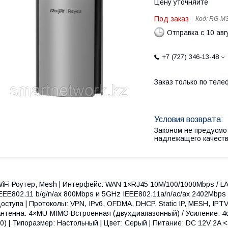
Цену уточняйте
Под заказ
Код:
RG-M
Отправка с 10 авг
+7 (727) 346-13-48
Заказ только по теле
Законом не предусмо
надлежащего качест
iFi Роутер, Mesh | Интерфейс: WAN 1×RJ45 10M/100/1000Mbps / L
EEE802.11 b/g/n/ax 800Mbps и 5GHz IEEE802.11a/n/ac/ax 2402Mbps 
оступа | Протоколы: VPN, IPv6, OFDMA, DHCP, Static IP, MESH, IPTV, 
нтенна: 4×MU-MIMO Встроенная (двухдиапазонный) / Усиление: 4d
0) | Типоразмер: Настольный | Цвет: Серый | Питание: DC 12V 2A <30