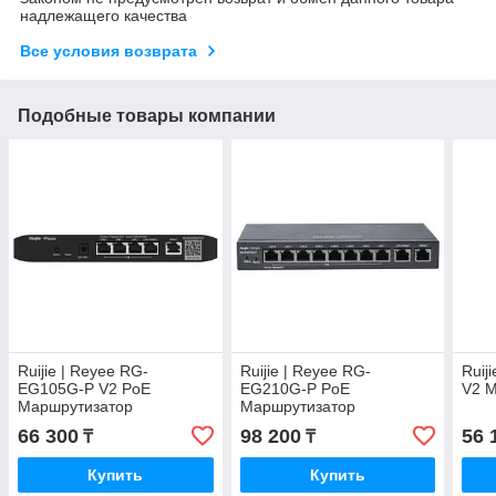
надлежащего качества
Все условия возврата
Подобные товары компании
Ruijie | Reyee RG-
Ruijie | Reyee RG-
Ruij
EG105G-P V2 PoE
EG210G-P PoE
V2 
Маршрутизатор
Маршрутизатор
66 300
98 200
56 
₸
₸
Купить
Купить