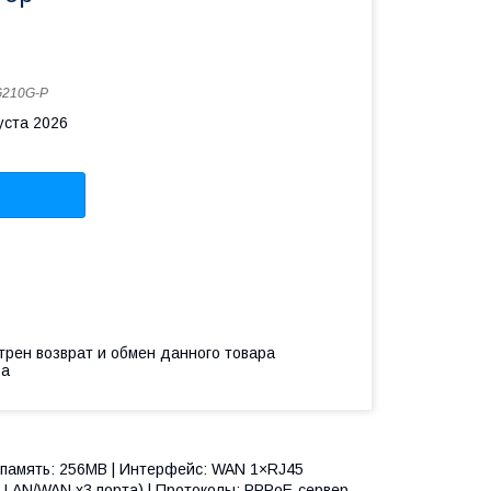
210G-P
уста 2026
трен возврат и обмен данного товара
ва
 память: 256MB | Интерфейс: WAN 1×RJ45
 LAN/WAN x3 порта) | Протоколы: PPPoE-сервер,