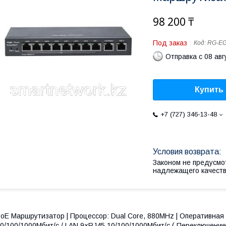
98 200 ₸
Под заказ
Код:
RG-EG
Отправка с 08 авг
Купить
+7 (727) 346-13-48
Законом не предусмо
надлежащего качест
oE Маршрутизатор | Процессор: Dual Core, 880MHz | Оперативная
0/100/1000Мбит/с / LAN 9×RJ45 10/100/1000Мбит/с ( Переключение