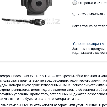
Отправка с 05 но
+7 (727) 346-13-48
Заказ только по теле
Законом не предусмо
надлежащего качест
амера Orlaco FAMOS 118° NTSC — это чрезвычайно прочная и ко
спользовать практически во всех решениях технического зрения н
удах. Камера с усовершенствованным CMOS-сенсором устойчива к
одонепроницаема, имеет подогреваемое стекло объектива и обе
огодных условиях. Кроме того, встроенный индикатор безопасно
ак что вы точно будете знать, что камера активна.
овые камеры FAMOS отличаются аппаратными улучшениями. В ре