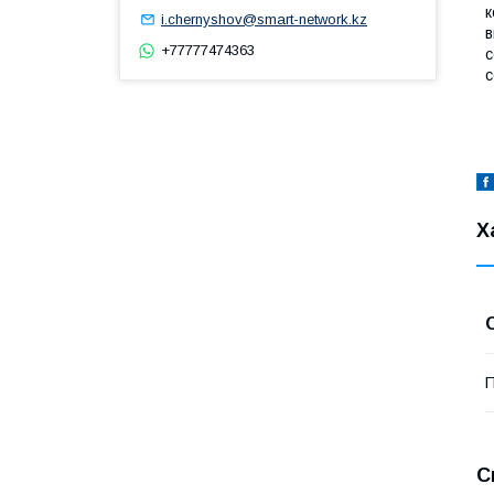
к
i.chernyshov@smart-network.kz
в
+77777474363
с
с
Х
П
С