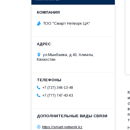
ТОО "Смарт Нетворк ЦА"
ул.Мынбаева, д.43, Алматы,
Казахстан
+7 (727) 346-13-48
К
+7 (777) 747-43-63
и
с
в
п
т
https://smart-network.kz
Н