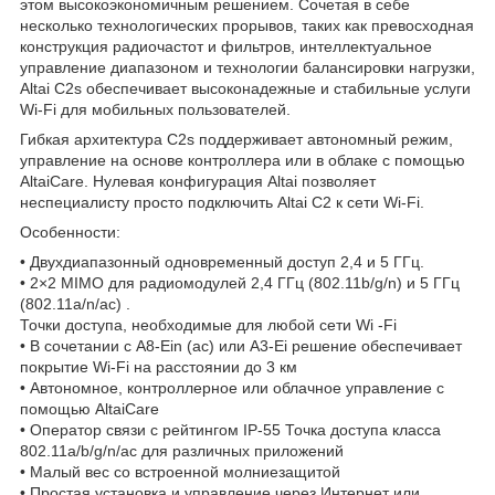
этом высокоэкономичным решением. Сочетая в себе
несколько технологических прорывов, таких как превосходная
конструкция радиочастот и фильтров, интеллектуальное
управление диапазоном и технологии балансировки нагрузки,
Altai C2s обеспечивает высоконадежные и стабильные услуги
Wi-Fi для мобильных пользователей.
Гибкая архитектура C2s поддерживает автономный режим,
управление на основе контроллера или в облаке с помощью
AltaiCare. Нулевая конфигурация Altai позволяет
неспециалисту просто подключить Altai C2 к сети Wi-Fi.
Особенности:
• Двухдиапазонный одновременный доступ 2,4 и 5 ГГц.
• 2×2 MIMO для радиомодулей 2,4 ГГц (802.11b/g/n) и 5 ГГц
(802.11a/n/ac) .
Точки доступа, необходимые для любой сети Wi -Fi
• В сочетании с A8-Ein (ac) или A3-Ei решение обеспечивает
покрытие Wi-Fi на расстоянии до 3 км
• Автономное, контроллерное или облачное управление с
помощью AltaiCare
• Оператор связи с рейтингом IP-55 Точка доступа класса
802.11a/b/g/n/ac для различных приложений
• Малый вес со встроенной молниезащитой
• Простая установка и управление через Интернет или