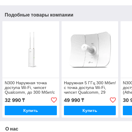
Подобные товары компании
N300 Наружная точка
Наружная 5 ГГц 300 Мбит/
N300
доступа Wi-Fi, чипсет
с точка доступа Wi-Fi,
дост
Qualcomm, до 300 Мбит/с
чипсет Qualcomm, 29
(Ath
на 2,4 ГГц, 802.11b/g/n, 1
дБм, MIMO 2x2, 802.11a/n,
на 2
32 990
49 990
30 
₸
₸
порт LAN 10/100
23 дБи
порт
Купить
Купить
О нас