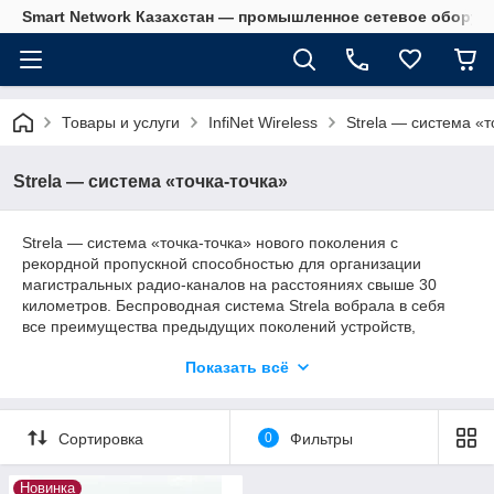
Smart Network Казахстан — промышленное сетевое оборудова
Товары и услуги
InfiNet Wireless
Strela — система «т
Strela — система «точка-точка»
Strela — система «точка-точка» нового поколения с
рекордной пропускной способностью для организации
магистральных радио-каналов на расстояниях свыше 30
километров. Беспроводная система Strela вобрала в себя
все преимущества предыдущих поколений устройств,
сочетая расширенную сетевую функциональность с
Показать всё
лаконичным дизайном и простотой настройки.
Сортировка
0
Фильтры
Новинка