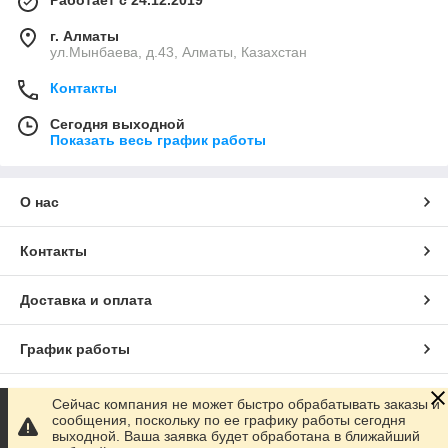
Работает с 24.12.2019
г. Алматы
ул.Мынбаева, д.43, Алматы, Казахстан
Контакты
Сегодня выходной
Показать весь график работы
О нас
Контакты
Доставка и оплата
График работы
Полная версия сайта
Сейчас компания не может быстро обрабатывать заказы и
сообщения, поскольку по ее графику работы сегодня
выходной. Ваша заявка будет обработана в ближайший
Сайт создан на маркетплейсе
Satu.kz